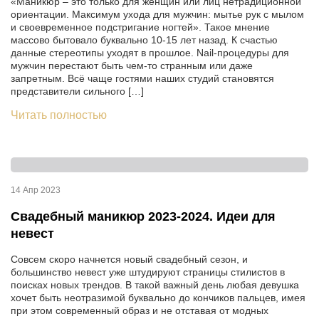
«Маникюр – это только для женщин или лиц нетрадиционной
ориентации. Максимум ухода для мужчин: мытье рук с мылом
и своевременное подстригание ногтей». Такое мнение
массово бытовало буквально 10-15 лет назад. К счастью
данные стереотипы уходят в прошлое. Nail-процедуры для
мужчин перестают быть чем-то странным или даже
запретным. Всё чаще гостями наших студий становятся
представители сильного […]
Читать полностью
14 Апр 2023
Свадебный маникюр 2023-2024. Идеи для
невест
Совсем скоро начнется новый свадебный сезон, и
большинство невест уже штудируют страницы стилистов в
поисках новых трендов. В такой важный день любая девушка
хочет быть неотразимой буквально до кончиков пальцев, имея
при этом современный образ и не отставая от модных