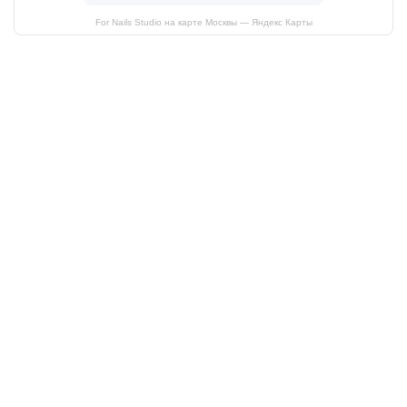
For Nails Studio на карте Москвы — Яндекс Карты
Пройдите тест и получите
подарок на выбор
Мы делаем только маникюр и педикюр и
эти услуги мы вывели в абсолют