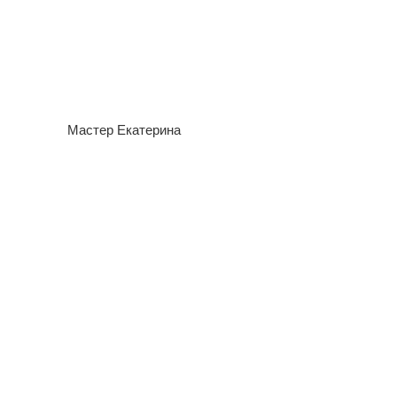
Мастер Екатерина
Мастер Ольга
Мастер Юлия Т.
Мастер Назми